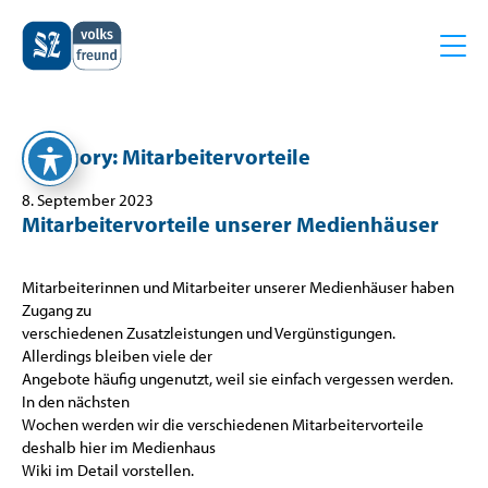
Category:
Mitarbeitervorteile
Z
Z
u
u
m
m
8. September 2023
Mitarbeitervorteile unserer Medienhäuser
I
H
n
a
h
u
Mitarbeiterinnen und Mitarbeiter unserer Medienhäuser haben
a
p
Zugang zu
l
t
verschiedenen Zusatzleistungen und Vergünstigungen.
t
m
Allerdings bleiben viele der
e
Angebote häufig ungenutzt, weil sie einfach vergessen werden.
n
In den nächsten
ü
Wochen werden wir die verschiedenen Mitarbeitervorteile
deshalb hier im Medienhaus
Wiki im Detail vorstellen.