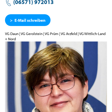
(06571) 972
013
E-Mail schreiben
VG Daun | VG Gerolstein | VG Prüm | VG Arzfeld | VG Wittlich-Land
+ Nord