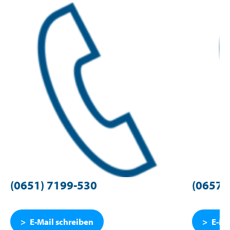
(0651) 7199-530
(06571
E-Mail schreiben
E-Ma