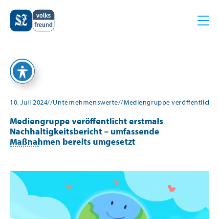
Z
Z
u
u
m
m
I
H
10. Juli 2024
//
Unternehmenswerte
//
Mediengruppe veröffentlicht 
n
a
Mediengruppe veröffentlicht erstmals
h
u
Nachhaltigkeitsbericht – umfassende
a
p
Maßnahmen bereits umgesetzt
l
t
t
m
e
n
ü