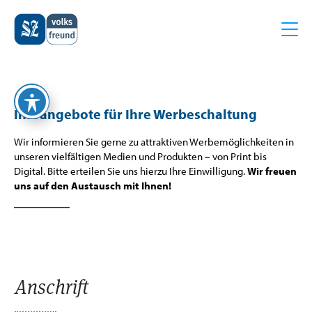
Z
Z
Infoangebote für Ihre Werbeschaltung
u
u
m
m
Wir informieren Sie gerne zu attraktiven Werbemöglichkeiten in
I
H
unseren vielfältigen Medien und Produkten – von Print bis
n
a
Digital. Bitte erteilen Sie uns hierzu Ihre Einwilligung.
Wir freuen
h
u
uns auf den Austausch mit Ihnen!
a
p
l
t
t
m
e
n
ü
Anschrift