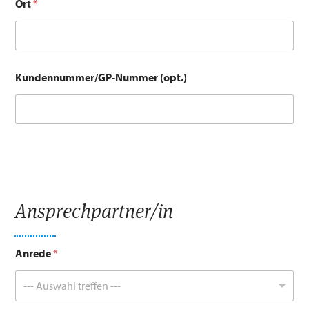
Ort
*
m
m
e
r
S
t
Kundennummer/GP-Nummer (opt.)
r
a
ß
e
*
Ansprechpartner/in
Anrede
*
--- Auswahl treffen ---